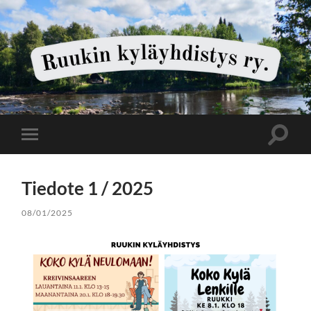
Ruukin
kyläyhdistys
Toggle
Toggle
search
mobile
field
menu
Tiedote 1 / 2025
08/01/2025