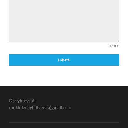
0 / 180
Lähetä
Ota yhteyttä:
ruukinkylayhdistys(a)gmail.com