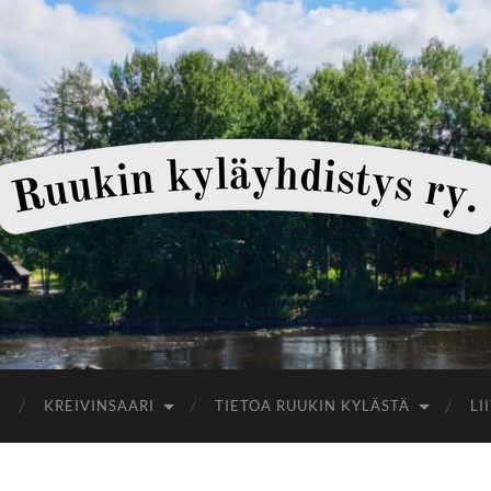
Ruukin
kyläyhdistys
KREIVINSAARI
TIETOA RUUKIN KYLÄSTÄ
LI