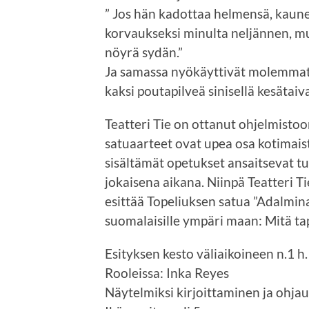
” Jos hän kadottaa helmensä, kaune
korvaukseksi minulta neljännen, mu
nöyrä sydän.”
Ja samassa nyökäyttivät molemmat h
kaksi poutapilveä sinisellä kesätaiva
Teatteri Tie on ottanut ohjelmisto
satuaarteet ovat upea osa kotimai
sisältämät opetukset ansaitsevat tul
jokaisena aikana. Niinpä Teatteri 
esittää Topeliuksen satua ”Adalmina
suomalaisille ympäri maan: Mitä t
Esityksen kesto väliaikoineen n.1 h
Rooleissa: Inka Reyes
Näytelmiksi kirjoittaminen ja ohja