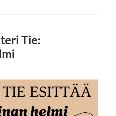
eri Tie:
lmi