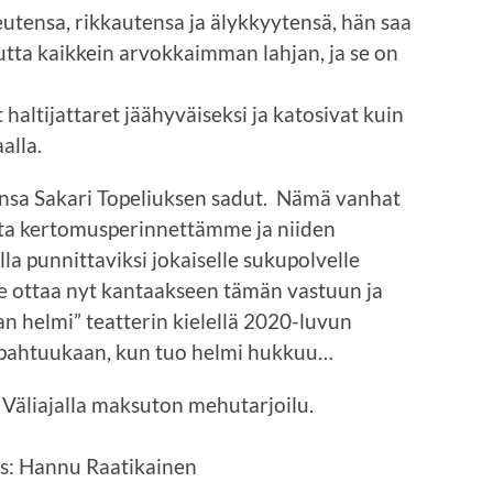
utensa, rikkautensa ja älykkyytensä, hän saa
tta kaikkein arvokkaimman lahjan, ja se on
altijattaret jäähyväiseksi ja katosivat kuin
alla.
onsa Sakari Topeliuksen sadut. Nämä vanhat
sta kertomusperinnettämme ja niiden
la punnittaviksi jokaiselle sukupolvelle
Tie ottaa nyt kantaakseen tämän vastuun ja
n helmi” teatterin kielellä 2020-luvun
apahtuukaan, kun tuo helmi hukkuu…
. Väliajalla maksuton mehutarjoilu.
us: Hannu Raatikainen