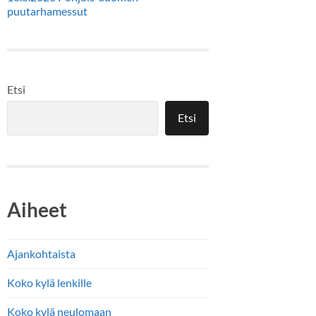
puutarhamessut
Etsi
Etsi
Aiheet
Ajankohtaista
Koko kylä lenkille
Koko kylä neulomaan