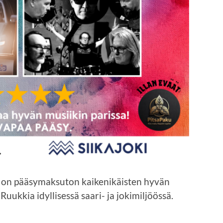
on pääsymaksuton kaikenikäisten hyvän
uukkia idyllisessä saari- ja jokimiljöössä.