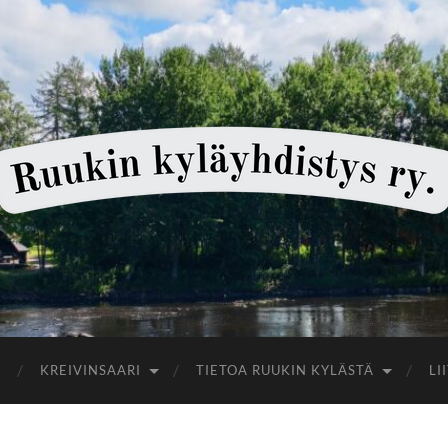
Ruukin
kyläyhdistys
KREIVINSAARI
TIETOA RUUKIN KYLÄSTÄ
LI