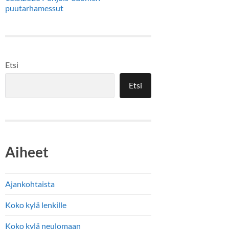
puutarhamessut
Etsi
Etsi
Aiheet
Ajankohtaista
Koko kylä lenkille
Koko kylä neulomaan